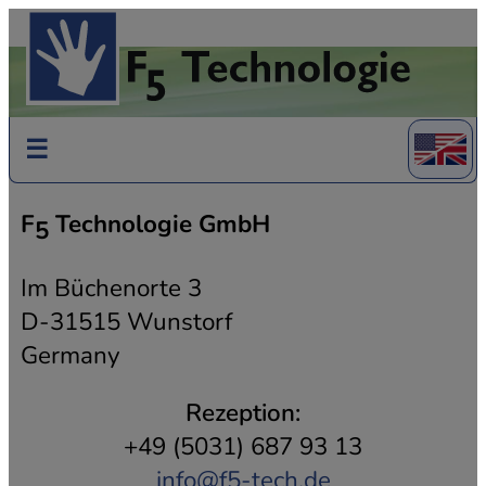
Switc
☰
to
engli
F
Technologie GmbH
5
versi
Im Büchenorte 3
D-31515 Wunstorf
Germany
Rezeption:
+49 (5031) 687 93 13
info@f5-tech.de