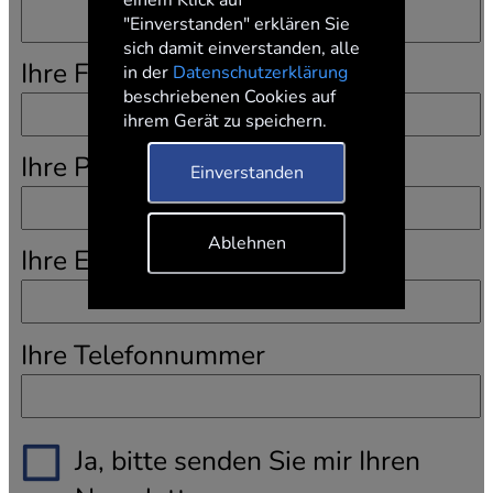
einem Klick auf
"Einverstanden" erklären Sie
sich damit einverstanden, alle
Ihre Firma bzw. Institution
in der
Datenschutzerklärung
beschriebenen Cookies auf
ihrem Gerät zu speichern.
Ihre Position bzw. Funktion
Einverstanden
Ablehnen
Ihre Email-Adresse
Ihre Telefonnummer
Ja, bitte senden Sie mir Ihren